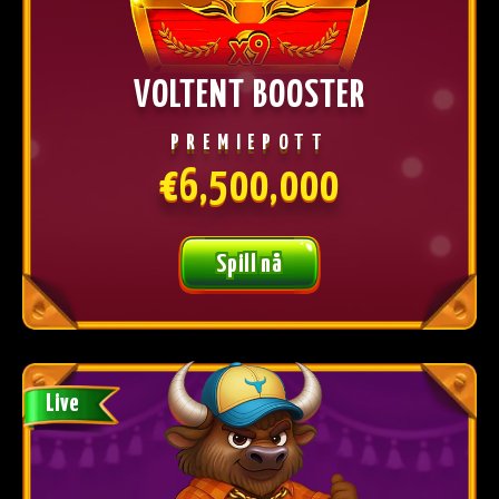
VOLTENT BOOSTER
PREMIEPOTT
€6,500,000
Spill nå
Live