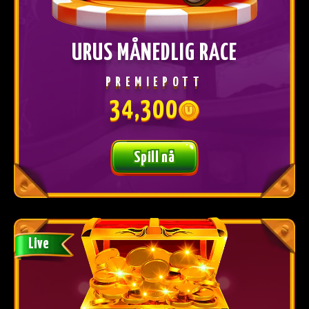
URUS MÅNEDLIG RACE
PREMIEPOTT
34,300
Spill nå
Live