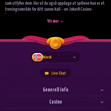
som utfyller dem. Her vil du også oppdage at spillene kun er et
treningsområde for ditt sanne kall – en Joker8 Casino-
turnering.
Vis mer
Delta i en turnering for mer spenning og flere fristende
fordeler. En casinoturnering kan også være et springbrett for å
forbedre din spillkunnskap og Joker8 VIP-status. Vinn en
Joker8-turnering og krev fantastiske premier!
Joker8-turneringer
Norsk
Hos Joker8 kan du spille alle dine favorittspill og bli med i
utrolige turneringer for å øke dine potensielle gevinster. Spill
Live Chat
en daglig turnering for opplevelsen og jackpotene – eller gå
for en langsiktig turnering for massive premier.
Generell info
Kom til Joker8 for fantastiske turneringer som:
Live-casinoturnering
Casino
Ukens spilleautomater