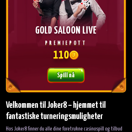
GOLD SALOON LIVE
PREMIEPOTT
110
Spill nå
Velkommen til Joker8 – hjemmet til
fantastiske turneringsmuligheter
Hos Joker8 finner du alle dine foretrukne casinospill og tilbud