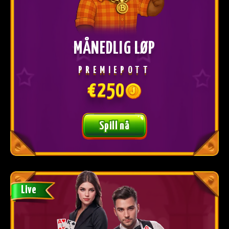
MÅNEDLIG LØP
PREMIEPOTT
€250
Spill nå
Live