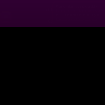
Vi bruker informasjonskapsler, sjekk
Live Casino
Retningslinjer for informasjonskapsler
for
info. Du kan endre disse innstillingene i
Innstillinger for informasjonskapsler
Odds
Sikkerhet og personvern
Logg Inn
Bli med nå
Vilkår og betingelser
Kampanjer
Betalinger
Vis mer