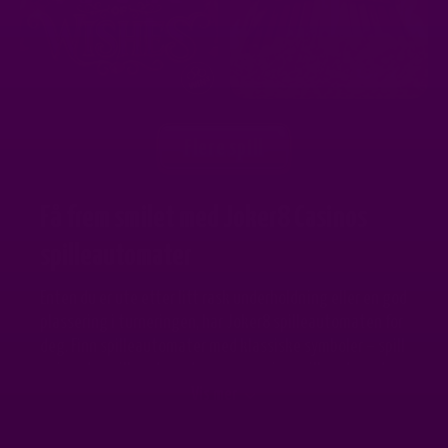
Flere spill
Få frem smilet med Joker8 Casinos
spilleautomater
Enten du er ute etter litt rask underholdning eller en god
plassering i turneringen, har Joker8 spilleautomaten for
deg. Finn spilleautomater med klassiske symboler – spill
animerte spilleautomater, progressive spilleautomater
eller spilleautomater som tar deg til de største
Vis mer
jackpotene du noensinne har sett. VIP-er får tilgang til
eksklusive spilleautomater samt cashback-tilbud som