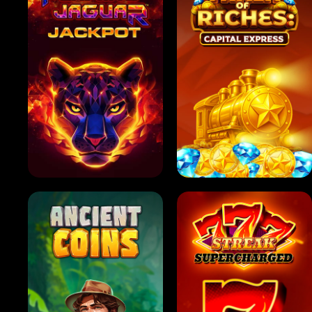
Gioca
Gioca
Gioca
Gioca