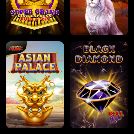
Gioca
Gioca