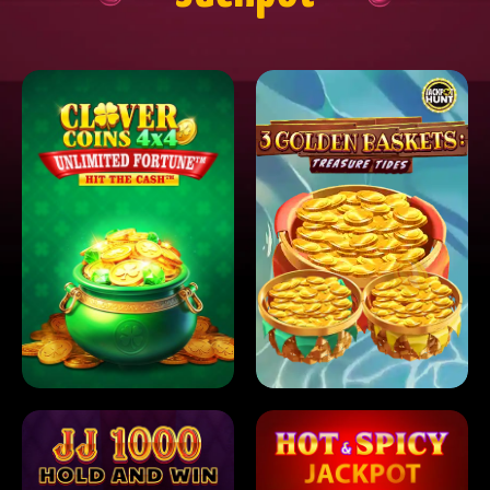
Gioca
Gioca