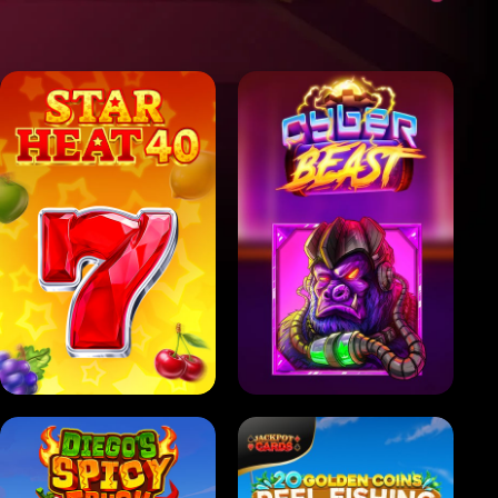
Gioca
Gioca