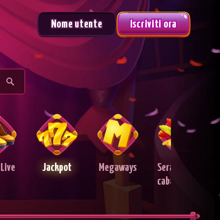
Nome utente
Iscriviti ora
 Live
Jackpot
Megaways
Serata
cabaret