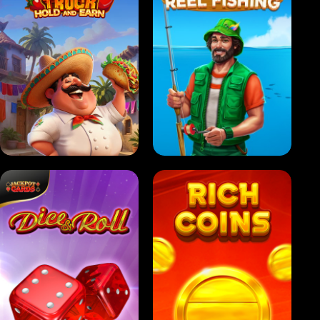
Gioca
Gioca
Gioca
Gioca