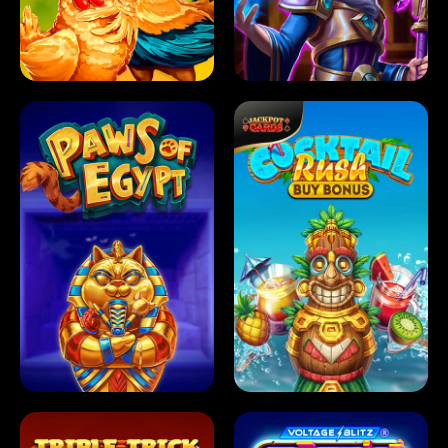
Gioca
Gioca