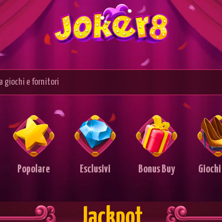
a giochi e fornitori
Popolare
Esclusivi
Bonus Buy
Giochi
Jackpot