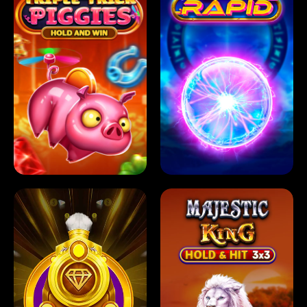
Gioca
Gioca
Gioca
Gioca