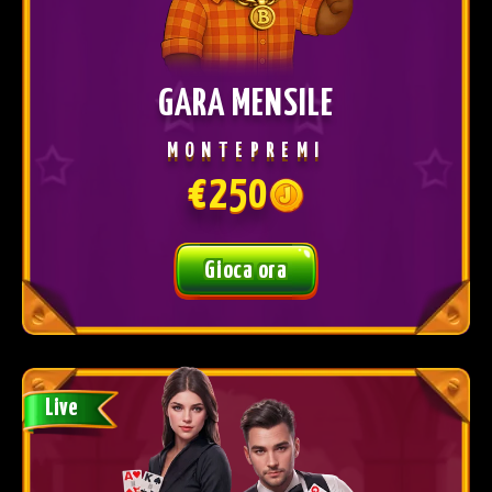
GARA MENSILE
MONTEPREMI
€250
Gioca ora
Live