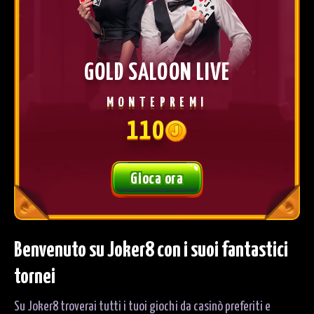
GOLD SALOON LIVE
MONTEPREMI
110
Gioca ora
Benvenuto su Joker8 con i suoi fantastici
tornei
Su Joker8 troverai tutti i tuoi giochi da casinò preferiti e