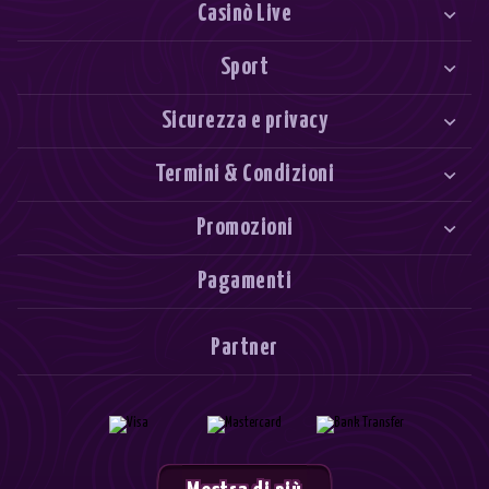
Casinò Live
Slot della settimana
Sport
Gara mensile
Drops & Wins
Sicurezza e privacy
Torneo di casinò dal vivo
Termini & Condizioni
I giocatori competono per quote del montepremi da 110
monete. Per qualificarsi a questo torneo, l'utente deve
Promozioni
depositare al casinò dal vivodi Joker8. Dopo l'iscrizione al
torneo del Casinò dal vivo, continua a giocare finché non arrivi
Pagamenti
tra i primi dieci.
Le regole sono semplici: ogni scommessa ti fa guadagnare un
Partner
punto in classifica. Il giocatore con più punti vince il primo
premio di 20 monete del casinò. Non c'è limite di tempo per
questo torneo settimanale e ci sono premi per tutti i migliori
concorrenti.
Slot della settimana