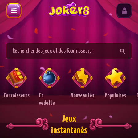
Rechercher des jeux et des fournisseurs
Fournisseurs
En
Nouveautés
Populaires
vedette
Jeux
instantanés