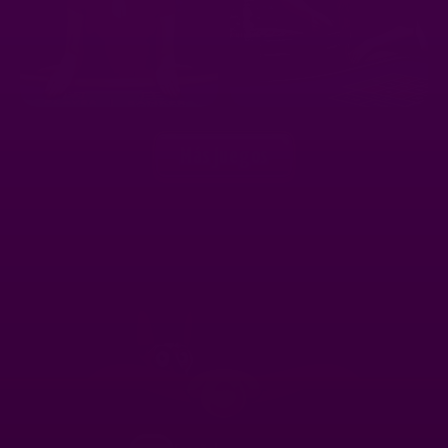
Más juegos