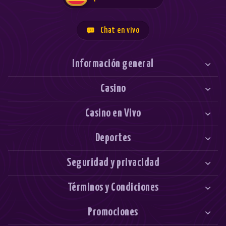
Chat en vivo
Información general
Casino
Casino en Vivo
Deportes
Seguridad y privacidad
Términos y Condiciones
Promociones