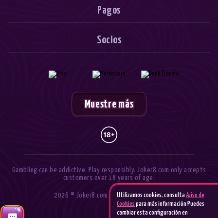
Pagos
Socios
Muestre más
Gambling can be addictive. Play responsibly. Joker8.com only accepts
customers over 18 years of age.
2026 © Joker8.com All rights reserved.
Utilizamos cookies, consulta
Aviso de
Cookies
para más información Puedes
cambiar esta configuración en