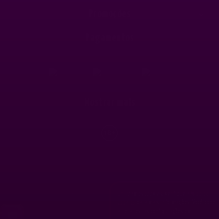
Promoções
Pagamentos
Mostrar mais
Gambling can be addictive. Play responsibly. Joker8.com only accepts
customers over 18 years of age.
2026 © Joker8.com All rights reserved.
Utilizamos cookies, verifique a
Aviso de
Cookies
para mais informações. Você pode
alterar estas configurações em