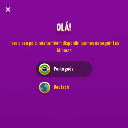
OLÁ!
Para o seu país, nós também disponibilizamos os seguintes
Busque jogos e fornecedores
idiomas
Português
Deutsch
Fornecedores
Top
Gold
Roleta
Cassino
Saloon
ao Vivo
Pôquer