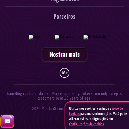
Parceiros
Mostrar mais
Gambling can be addictive. Play responsibly. Joker8.com only accepts
customers over 18 years of age.
2026 © Joker8.com All rights reserved.
Utilizamos cookies, verifique a
Aviso de
Cookies
para mais informações. Você pode
alterar estas configurações em
Configurações de cookies