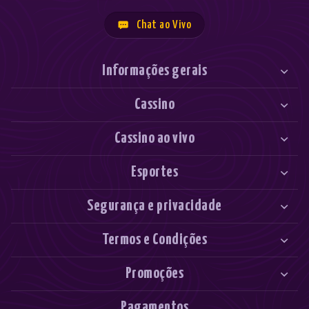
Chat ao Vivo
Informações gerais
Cassino
Cassino ao vivo
Esportes
Segurança e privacidade
Termos e Condições
Promoções
Pagamentos