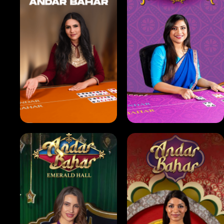
Zagraj
Zagraj
Zagraj
Zagraj