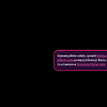
Używamy plików cookies, sprawdź
Informac
plikach cookie
po więcej informacji. Możesz
te ustawienia w
Ustawienia Plików Cookie