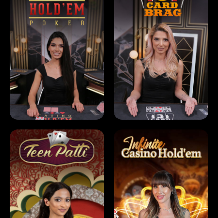
Zagraj
Zagraj
Zagraj
Zagraj