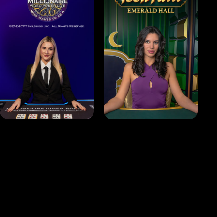
Zagraj
Zagraj