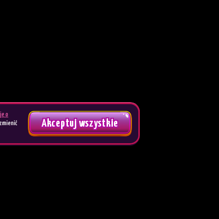
je o
Akceptuj wszystkie
 zmienić