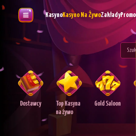
Kasyno
Kasyno Na Żywo
Zakłady
Promo
Szuk
Dostawcy
Top Kasyna
Gold Saloon
na żywo