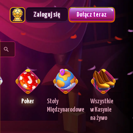
Zaloguj się
Dołącz teraz
Poker
Stoły
Wszystkie
Międzynarodowe
w Kasynie
na żywo