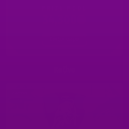
PRIZE POOL
34,300
Παίξτε τώρα
Καζίνο
Ζωντανό