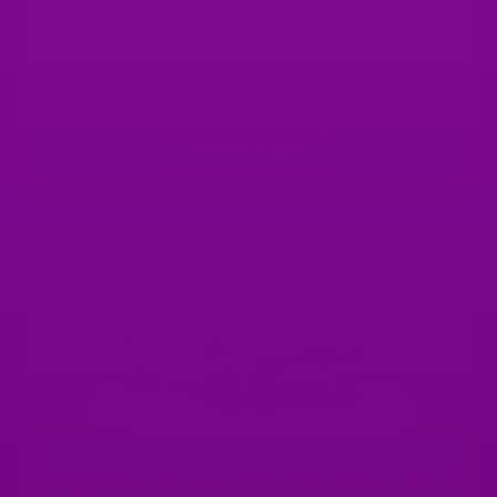
PRIZE POOL
€1,500
Παίξτε τώρα
Ζωντανό
ΜΗΝΙΑΊΑ PLAY-OFF ΓΙΑ ΤΗΝ URUS