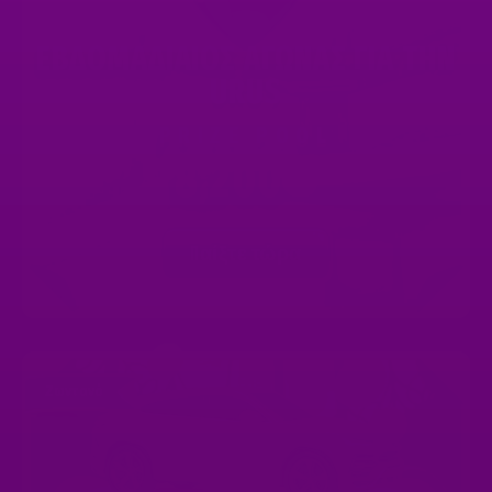
ΕΒΔΟΜΑΔΙΑΊΟΣ ΑΓΏΝΑΣ ΓΙΑ ΤΗΝ
URUS
PRIZE POOL
8,200
Παίξτε τώρα
Ζωντανό