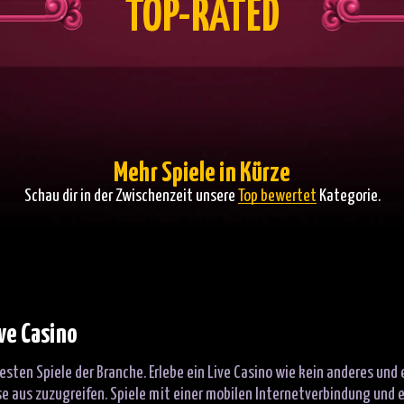
TOP-RATED
Mehr Spiele in Kürze
Schau dir in der Zwischenzeit unsere
Top bewertet
Kategorie.
ve Casino
esten Spiele der Branche. Erlebe ein Live Casino wie kein anderes und 
se aus zuzugreifen. Spiele mit einer mobilen Internetverbindung und