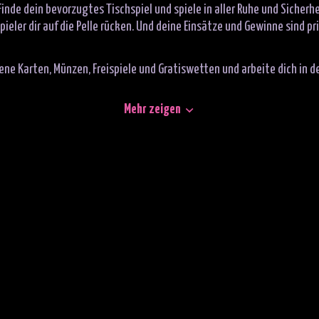
. Finde dein bevorzugtes Tischspiel und spiele in aller Ruhe und Sicherh
eler dir auf die Pelle rücken. Und deine Einsätze und Gewinne sind pri
iene Karten, Münzen, Freispiele und Gratiswetten und arbeite dich in de
Mehr zeigen
ergnügen bei Joker8
 die Lautstärke und wählst den Stuhl. Du brauchst keinen Kellner, den
r Konzentration und alle Live Casino Spiele, von denen du nur träume
sieren und Hunderte von Slots und Instant Games spielen. Aber es ist
ischen, höhere wöchentliche Abhebungslimits und Hilfe von persönlic
und Live Roulette. Die Spieler können sogar an Spielshows teilnehmen un
eues aus mit einer Live-Spielshow. Spiele beliebte Live-Spielshows, wi
ziere ein paar Wetten und spinne um den Jackpot. Spüre die Aufregun