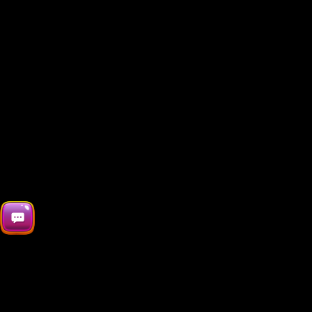
Privatsphäre - Spieler/innen müss
Identität des Spielers gegenüber 
Verschlüsselungstechnologie gesc
Support - Sprich mit dem Live Chat
kannst. Unser Support-Team steht 
Andere Spiele bei Joker8
Weitere gute Gründe, bei Joker8 zu sp
Slots - Bei Joker8 hast du nicht nu
Classic, Progressive und Jackpot.
Turniere - Spieler können an Turni
arbeiten.
VIP - Beginne als Debütant und ar
höhere Abhebungslimits erhältst.
Exklusive Spiele - Joker8 bietet se