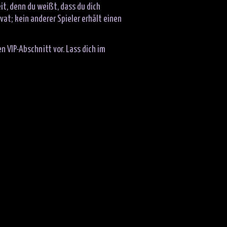
eit, denn du weißt, dass du dich
vat; kein anderer Spieler erhält einen
n VIP-Abschnitt vor. Lass dich im
n die Getränke sind in deinem Haus.
n kannst.
 etwas Besonderes, an Live Casino
hen VIP-Managern. Spiele Live
d dort live spielen. Beliebte Live
e Deal or No Deal oder das Glücksrad.
g des Publikums, wenn der Moderator