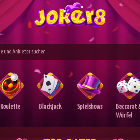
le und Anbieter suchen
Roulette
Blackjack
Spielshows
Baccarat 
Würfel