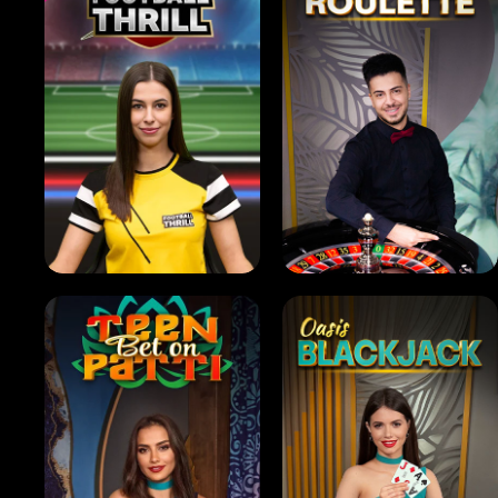
Spiele
Spiele
Spiele
Spiele