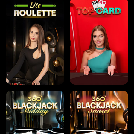
Spiele
Spiele