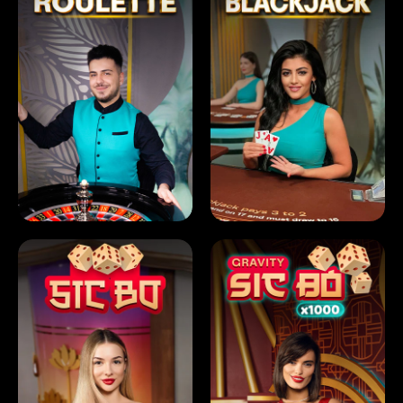
Spiele
Spiele
Spiele
Spiele