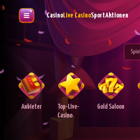
Casino
Live Casino
Sport
Aktionen
Spie
Anbieter
Top-Live-
Gold Saloon
Casino