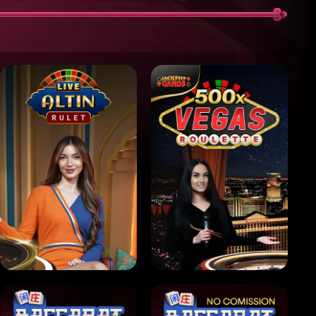
Spiele
Spiele