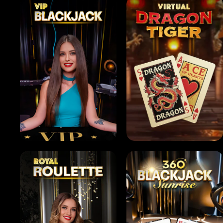
Spiele
Spiele