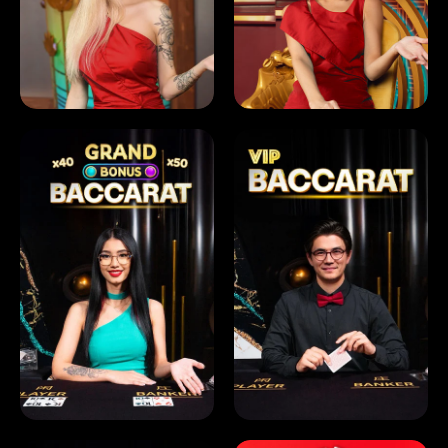
Spiele
Spiele