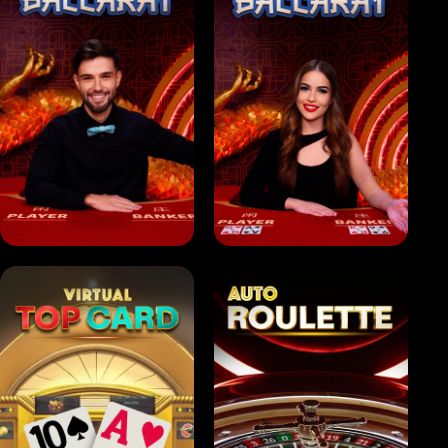
Spiele
Spiele
Spiele
Spiele