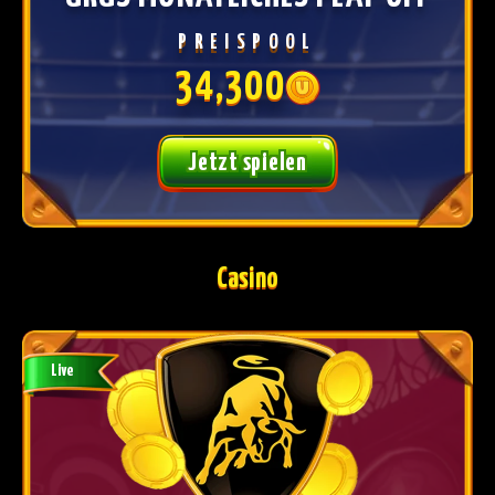
PREISPOOL
34,300
Jetzt spielen
Casino
Live