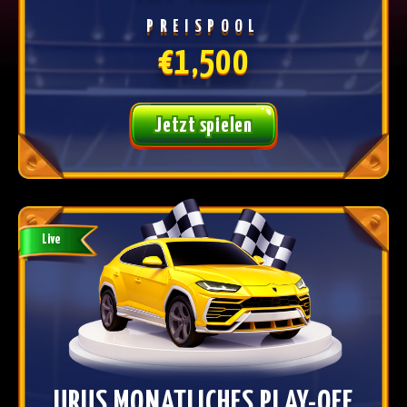
PREISPOOL
€1,500
Jetzt spielen
Live
URUS MONATLICHES PLAY-OFF