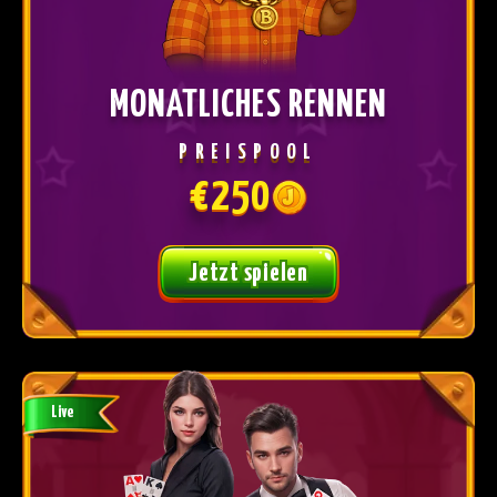
MONATLICHES RENNEN
PREISPOOL
€250
Jetzt spielen
Live