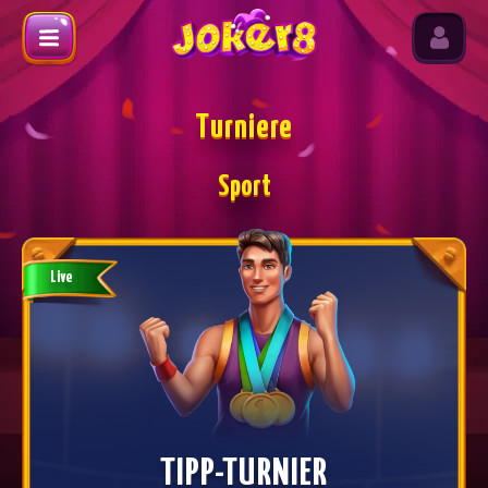
Turniere
Sport
Live
TIPP-TURNIER