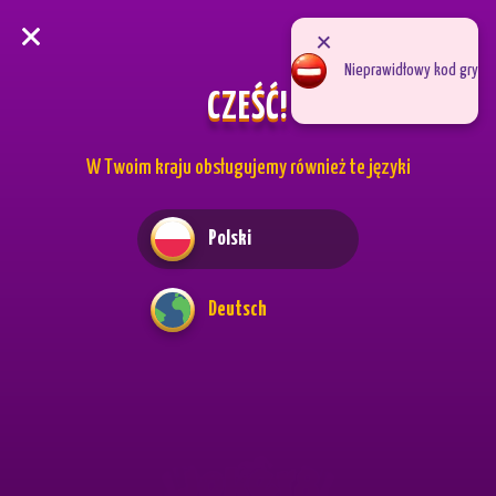
Powrót
Nieprawidłowy kod gry
CZEŚĆ!
Tabela wyn
Aby zobaczy
W Twoim kraju obsługujemy również te języki
Polski
Deutsch