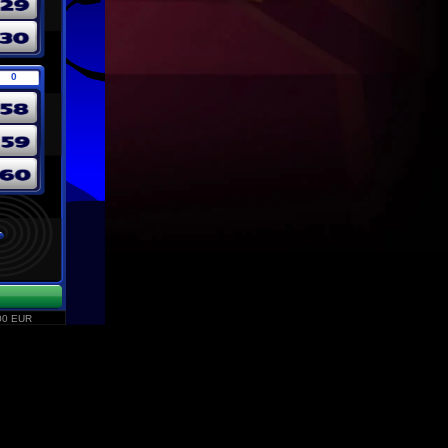
2,750
LUKY*****
8941.8
2,500
LWAR*****
7444.0
2,250
4
ANNA*****
7067.9
2,000
5
SIL0*****
7035.3
1,750
6
EDDY*****
6901.8
1,500
7
MELL*****
6852.6
1,250
8
TERE*****
6682.1
1,000
9
PETR*****
6087.4
800
10
ZAZA*****
5549.1