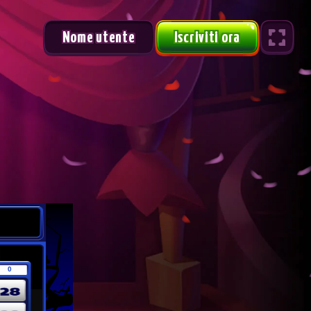
Nome utente
Iscriviti ora
Gara Mensile Urus
1 /2
#
NOME
PUNTI
PREMI
3,000
CHRO*****
13503.9