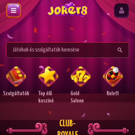
Játékok és szolgáltatók keresése
Szolgáltatók
Top élő
Gold
Rulett
kaszinó
Saloon
CLUB-