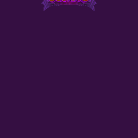
Χρησιμοποιούμε cookies, ελέγξτε
Δ
πληροφορίες. Μπορείτε να αλλάξετε 
Ρυθμίσεις cookie
Παίζετε στην έκδοση επίδειξης
Παίξτε για πραγματικά χρήματα