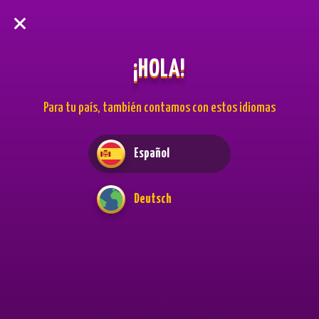
Atrás
Código de juego incorrecto
¡HOLA!
Tabla de Clasif
Para ver la
Para tu país, también contamos con estos idiomas
Español
Deutsch