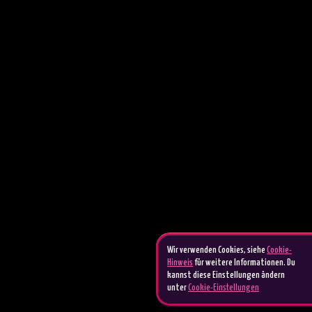
Wir verwenden Cookies, siehe
Cookie-
Hinweis
für weitere Informationen. Du
kannst diese Einstellungen ändern
unter
Cookie-Einstellungen