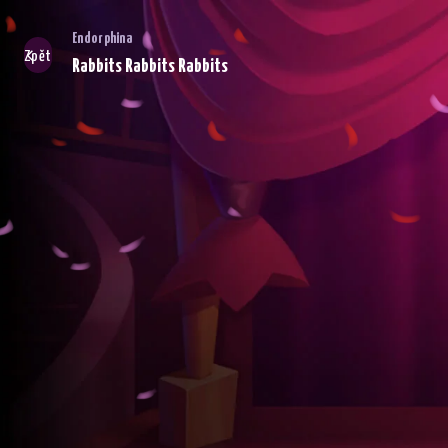
Endorphina
Zpět
Rabbits Rabbits Rabbits