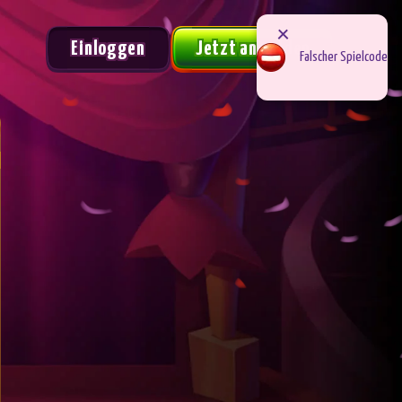
Einloggen
Jetzt anmelden
Falscher Spielcode