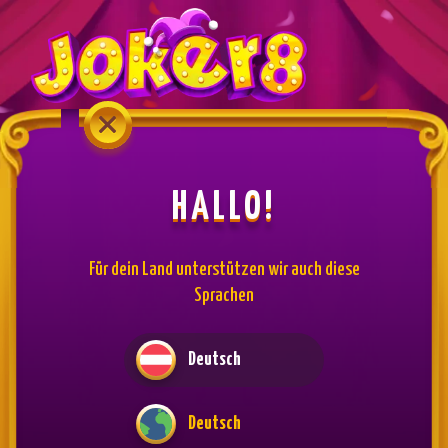
HALLO!
Für dein Land unterstützen wir auch diese
Sprachen
Deutsch
Deutsch