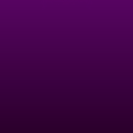
Wir verwenden Cookies, siehe
Cookie-
Sie spielen mit der Demo-Version.
Hinweis
für weitere Informationen. Du
kannst diese Einstellungen in den
Um Echtgeld spielen
Cookie-Einstellungen