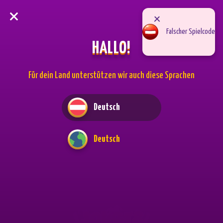
Zurück
Falscher Spielcode
HALLO!
Ranglist
Für die Ansich
Für dein Land unterstützen wir auch diese Sprachen
d
Deutsch
Deutsch